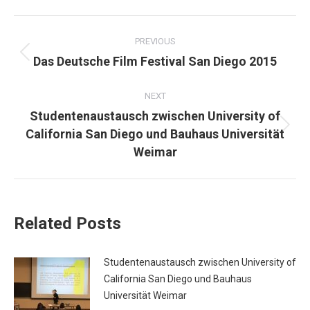
POST
NAVIGATION
PREVIOUS
Previous
Das Deutsche Film Festival San Diego 2015
post:
NEXT
Studentenaustausch zwischen University of
Next
California San Diego und Bauhaus Universität
post:
Weimar
Related Posts
Studentenaustausch zwischen University of
California San Diego und Bauhaus
Universität Weimar