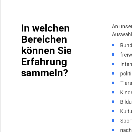
In welchen
An unser
Auswahl 
Bereichen
Bund
können Sie
freiw
Erfahrung
Inter
sammeln?
poli
Tier
Kind
Bild
Kult
Spor
nach