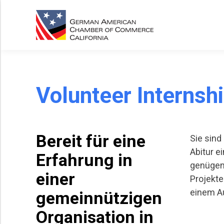
Ho
Volunteer Internsh
Bereit für eine
Sie sind
Abitur e
Erfahrung in
genügend
einer
Projekte
einem Au
gemeinnützigen
Organisation in