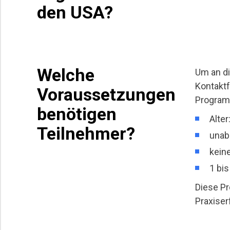
den USA?
Welche
Um an d
Kontaktf
Voraussetzungen
Programm
benötigen
Alter
Teilnehmer?
unab
kein
1 bi
Diese Pr
Praxise