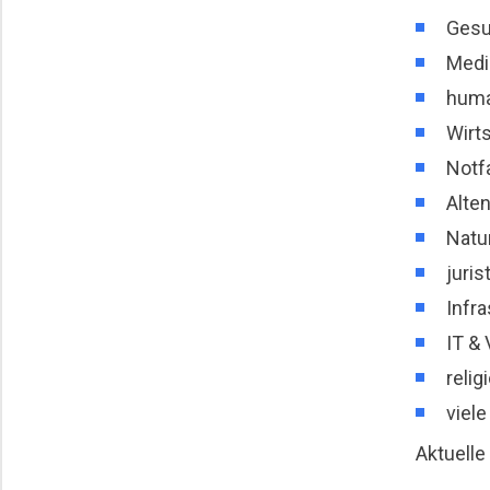
Gesu
Medi
huma
Wirt
Notf
Alte
Natu
juris
Infr
IT & 
relig
viel
Aktuelle